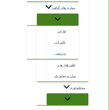
بیماری های گیاهی
قارچی
باکتریایی
ویروسی
علف های هرز
مبارزه بیولوژیک
بیوتکنولوژی