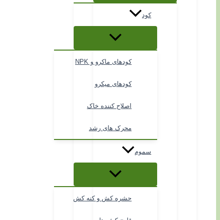
کود
کودهای ماکرو و NPK
کودهای میکرو
اصلاح کننده خاک
محرک های رشد
سموم
حشره کش و کنه کش