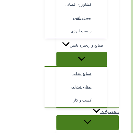
کشاورزی فضایی
بیورزونانس
زیست انرژی
صنایع و زنجیره تامین
صنایع غذایی
صنایع تبدیلی
کسب و کار
محصولات