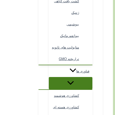
کشت بافت گیاهی
ژنتیک
بیوشیمی
بیوانفورماتیک
متابولیت های ثانویه
تراریخته GMO
فناوری ها
کشاورزی هوشمند
کشاورزی هسته ای