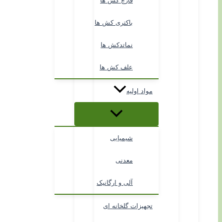
قارچ کش ها
باکتری کش ها
نماتدکش ها
علف کش ها
مواد اولیه
شیمیایی
معدنی
آلی و ارگانیک
تجهیزات گلخانه ای