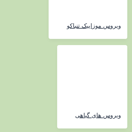
س موزاییک تنباکو
س های گیاهی