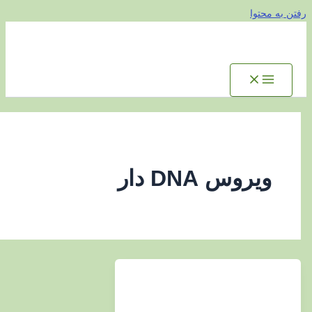
توا
روس DNA دار