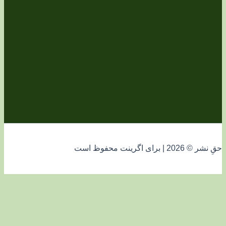
فوظ است