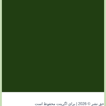
فوظ است