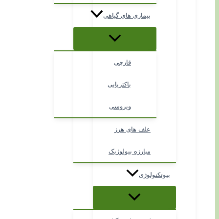
بیماری های گیاهی
قارچی
باکتریایی
ویروسی
علف های هرز
مبارزه بیولوژیک
بیوتکنولوژی