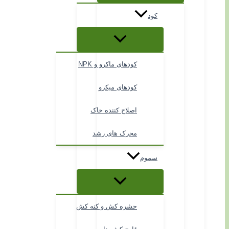
کود
کودهای ماکرو و NPK
کودهای میکرو
اصلاح کننده خاک
محرک های رشد
سموم
حشره کش و کنه کش