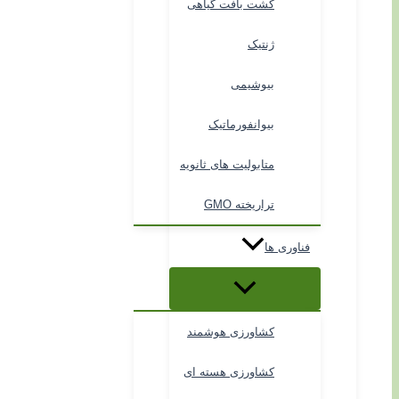
کشت بافت گیاهی
ژنتیک
بیوشیمی
بیوانفورماتیک
متابولیت های ثانویه
تراریخته GMO
فناوری ها
کشاورزی هوشمند
کشاورزی هسته ای