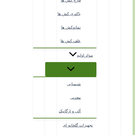
قارچ کش ها
باکتری کش ها
نماتدکش ها
علف کش ها
مواد اولیه
شیمیایی
معدنی
آلی و ارگانیک
تجهیزات گلخانه ای