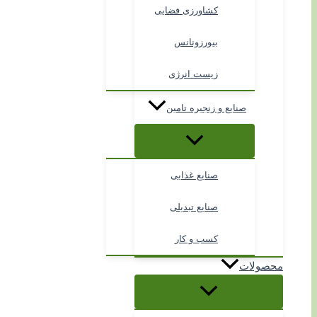
کشاورزی فضایی
بیورزونانس
زیست انرژی
صنایع و زنجیره تامین
صنایع غذایی
صنایع تبدیلی
کسب و کار
محصولات