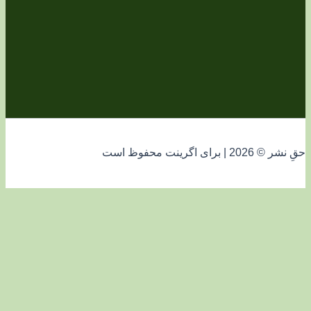
فوظ است