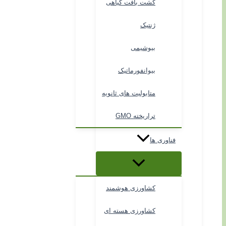
کشت بافت گیاهی
ژنتیک
بیوشیمی
بیوانفورماتیک
متابولیت های ثانویه
تراریخته GMO
فناوری ها
کشاورزی هوشمند
کشاورزی هسته ای