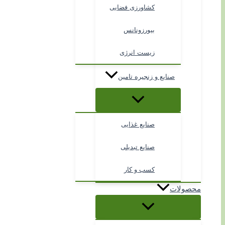
کشاورزی فضایی
بیورزونانس
زیست انرژی
صنایع و زنجیره تامین
صنایع غذایی
صنایع تبدیلی
کسب و کار
محصولات