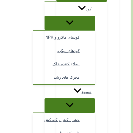
کود
کودهای ماکرو و NPK
کودهای میکرو
اصلاح کننده خاک
محرک های رشد
سموم
حشره کش و کنه کش