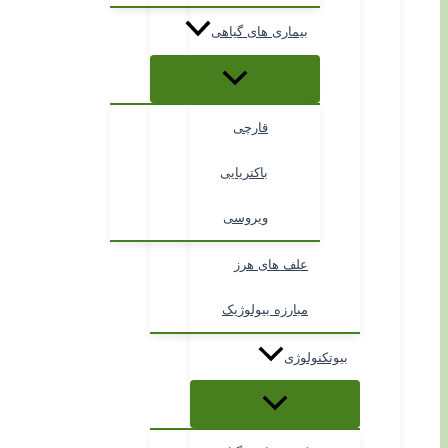
بیماری های گیاهی
قارچی
باکتریایی
ویروسی
علف های هرز
مبارزه بیولوژیک
بیوتکنولوژی