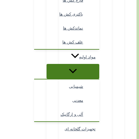
قارچ کش ها
باکتری کش ها
نماتدکش ها
علف کش ها
مواد اولیه
شیمیایی
معدنی
آلی و ارگانیک
تجهیزات گلخانه ای