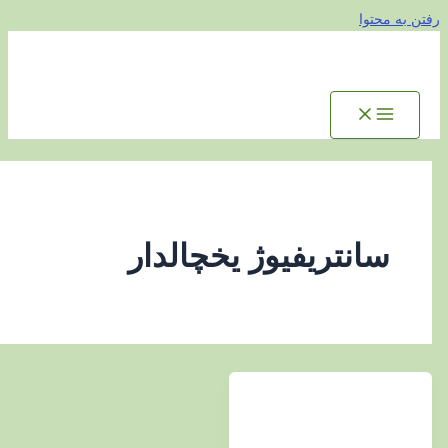
توا
انتریفیوژ یخچالدار