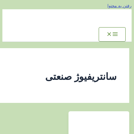
توا
انتریفیوژ صنعتی