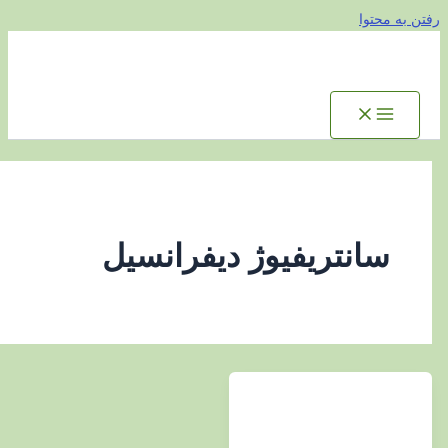
توا
انتریفیوژ دیفرانسیل