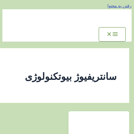
توا
انتریفیوژ بیوتکنولوژی