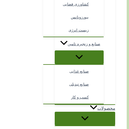
کشاورزی فضایی
بیورزونانس
زیست انرژی
صنایع و زنجیره تامین
صنایع غذایی
صنایع تبدیلی
کسب و کار
محصولات