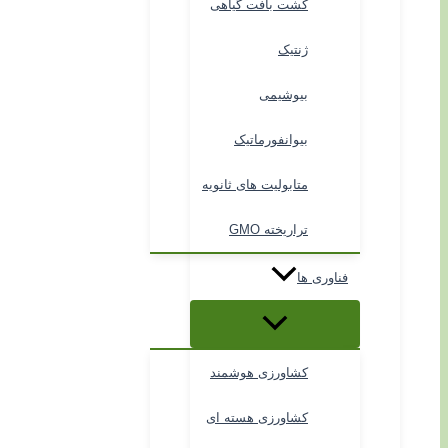
کشت بافت گیاهی
ژنتیک
بیوشیمی
بیوانفورماتیک
متابولیت های ثانویه
تراریخته GMO
فناوری ها
کشاورزی هوشمند
کشاورزی هسته ای