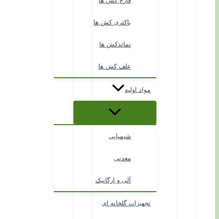
قارچ کش ها
باکتری کش ها
نماتدکش ها
علف کش ها
مواد اولیه
شیمیایی
معدنی
آلی و ارگانیک
تجهیزات گلخانه ای