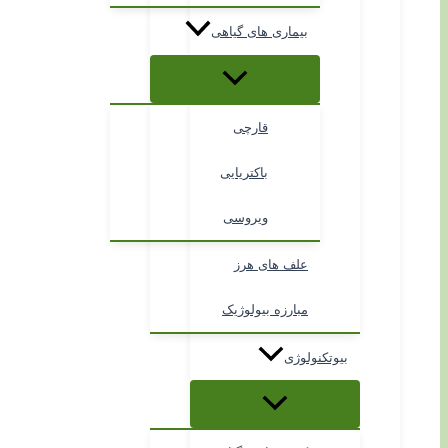
بیماری های گیاهی
قارچی
باکتریایی
ویروسی
علف های هرز
مبارزه بیولوژیک
بیوتکنولوژی