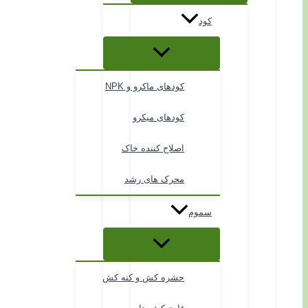
کود
کودهای ماکرو و NPK
کودهای میکرو
اصلاح کننده خاک
محرک های رشد
سموم
حشره کش و کنه کش