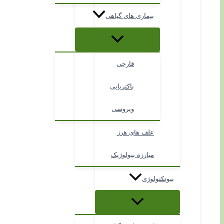
بیماری های گیاهی
قارچی
باکتریایی
ویروسی
علف های هرز
مبارزه بیولوژیک
بیوتکنولوژی