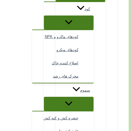
کود
کودهای ماکرو و NPK
کودهای میکرو
اصلاح کننده خاک
محرک های رشد
سموم
حشره کش و کنه کش