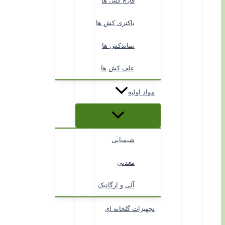
قارچ کش ها
باکتری کش ها
نماتدکش ها
علف کش ها
مواد اولیه
شیمیایی
معدنی
آلی و ارگانیک
تجهیزات گلخانه ای