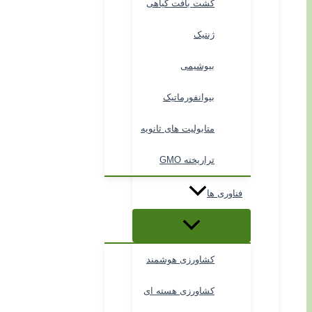
کشت بافت گیاهی
ژنتیک
بیوشیمی
بیوانفورماتیک
متابولیت های ثانویه
تراریخته GMO
فناوری ها
کشاورزی هوشمند
کشاورزی هسته ای