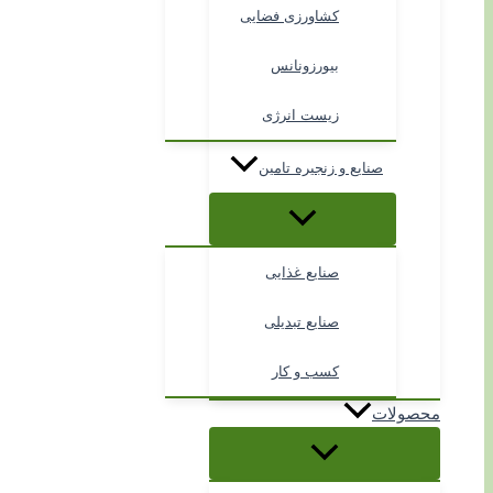
کشاورزی فضایی
بیورزونانس
زیست انرژی
صنایع و زنجیره تامین
صنایع غذایی
صنایع تبدیلی
کسب و کار
محصولات