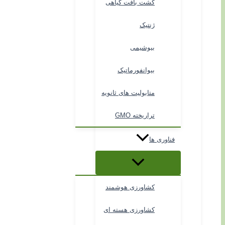
کشت بافت گیاهی
ژنتیک
بیوشیمی
بیوانفورماتیک
متابولیت های ثانویه
تراریخته GMO
فناوری ها
کشاورزی هوشمند
کشاورزی هسته ای