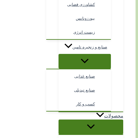
کشاورزی فضایی
بیورزونانس
زیست انرژی
صنایع و زنجیره تامین
صنایع غذایی
صنایع تبدیلی
کسب و کار
محصولات