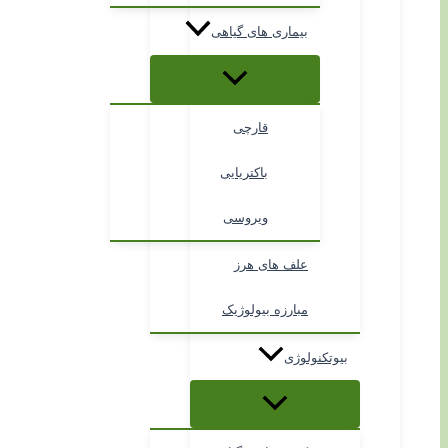
بیماری های گیاهی
قارچی
باکتریایی
ویروسی
علف های هرز
مبارزه بیولوژیک
بیوتکنولوژی