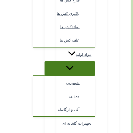
قارچ کش ها
باکتری کش ها
نماتدکش ها
علف کش ها
مواد اولیه
شیمیایی
معدنی
آلی و ارگانیک
تجهیزات گلخانه ای