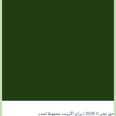
فوظ است