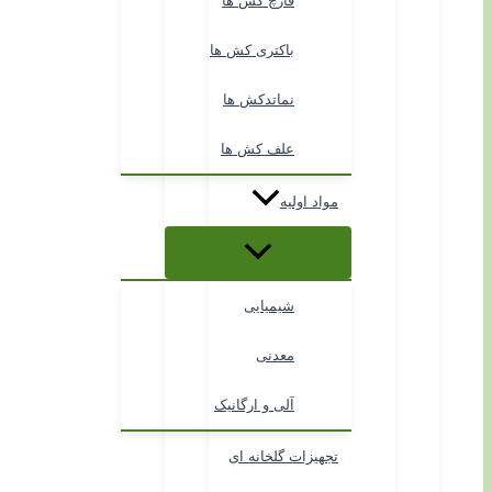
قارچ کش ها
باکتری کش ها
نماتدکش ها
علف کش ها
مواد اولیه
شیمیایی
معدنی
آلی و ارگانیک
تجهیزات گلخانه ای