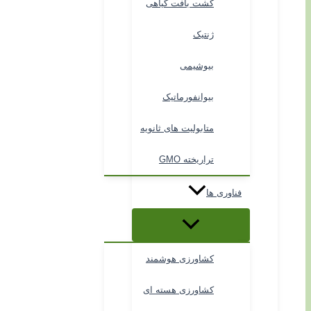
کشت بافت گیاهی
ژنتیک
بیوشیمی
بیوانفورماتیک
متابولیت های ثانویه
تراریخته GMO
فناوری ها
کشاورزی هوشمند
کشاورزی هسته ای