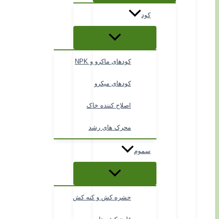
کود
کودهای ماکرو و NPK
کودهای میکرو
اصلاح کننده خاک
محرک های رشد
سموم
حشره کش و کنه کش