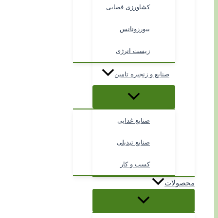
کشاورزی فضایی
بیورزونانس
زیست انرژی
صنایع و زنجیره تامین
صنایع غذایی
صنایع تبدیلی
کسب و کار
محصولات