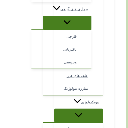
بیماری های گیاهی
قارچی
باکتریایی
ویروسی
علف های هرز
مبارزه بیولوژیک
بیوتکنولوژی