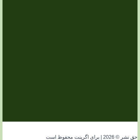
فوظ است