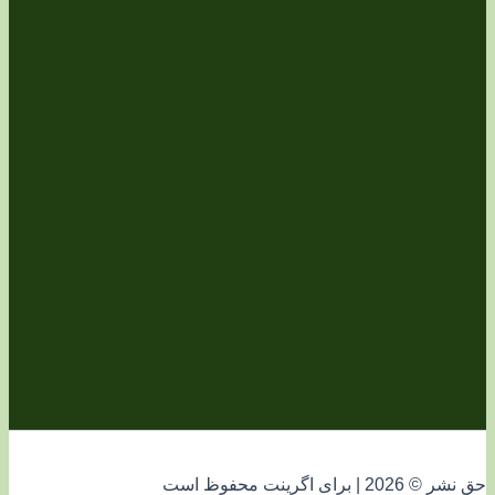
فوظ است