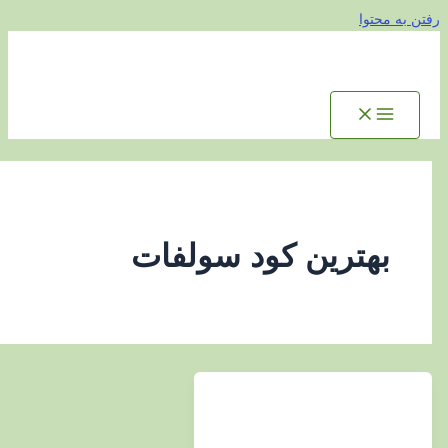
توا
هترین کود سولفات