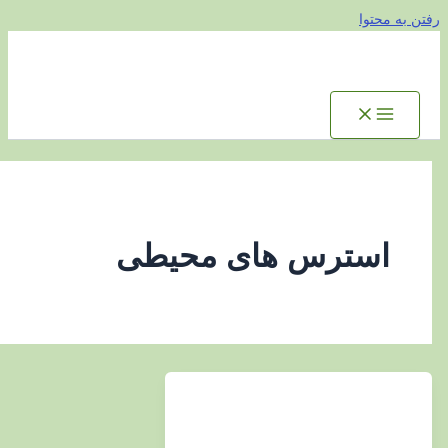
توا
سترس های محیطی