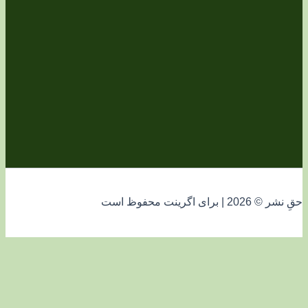
فوظ است