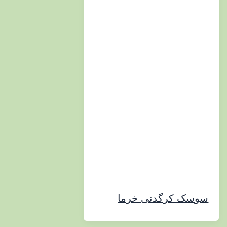
ک کرگدنی خرما