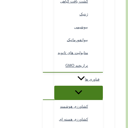
کشت بافت گیاهی
ژنتیک
بیوشیمی
بیوانفورماتیک
متابولیت های ثانویه
تراریخته GMO
فناوری ها
کشاورزی هوشمند
کشاورزی هسته ای