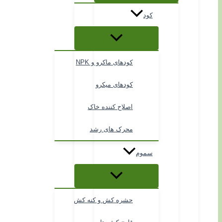
کود
کودهای ماکرو و NPK
کودهای میکرو
اصلاح کننده خاک
محرک های رشد
سموم
حشره کش و کنه کش