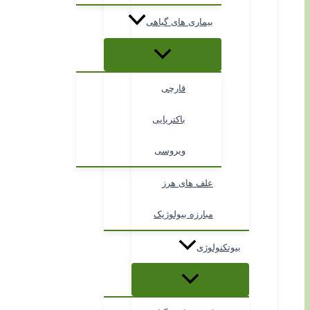
بیماری های گیاهی
قارچی
باکتریایی
ویروسی
علف های هرز
مبارزه بیولوژیک
بیوتکنولوژی