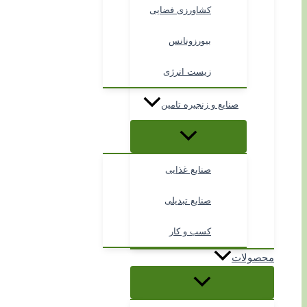
کشاورزی فضایی
بیورزونانس
زیست انرژی
صنایع و زنجیره تامین
صنایع غذایی
صنایع تبدیلی
کسب و کار
محصولات