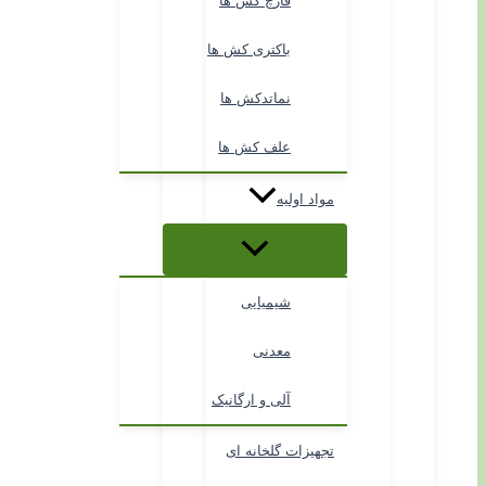
قارچ کش ها
باکتری کش ها
نماتدکش ها
علف کش ها
مواد اولیه
شیمیایی
معدنی
آلی و ارگانیک
تجهیزات گلخانه ای