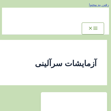
توا
زمایشات سرآلینی