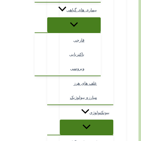
بیماری های گیاهی
قارچی
باکتریایی
ویروسی
علف های هرز
مبارزه بیولوژیک
بیوتکنولوژی