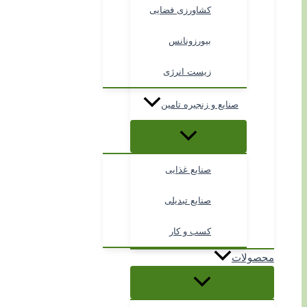
کشاورزی فضایی
بیورزونانس
زیست انرژی
صنایع و زنجیره تامین
صنایع غذایی
صنایع تبدیلی
کسب و کار
محصولات