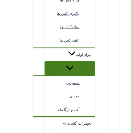
قارچ کش ها
باکتری کش ها
نماتدکش ها
علف کش ها
مواد اولیه
شیمیایی
معدنی
آلی و ارگانیک
تجهیزات گلخانه ای