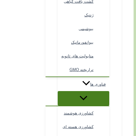
کشت بافت گیاهی
ژنتیک
بیوشیمی
بیوانفورماتیک
متابولیت های ثانویه
تراریخته GMO
فناوری ها
کشاورزی هوشمند
کشاورزی هسته ای