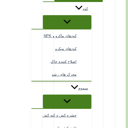
کود
کودهای ماکرو و NPK
کودهای میکرو
اصلاح کننده خاک
محرک های رشد
سموم
حشره کش و کنه کش