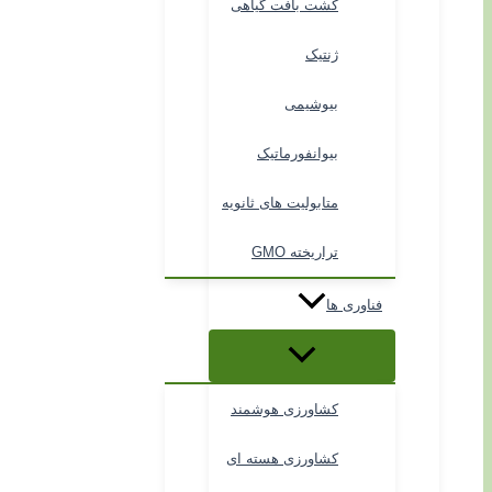
کشت بافت گیاهی
ژنتیک
بیوشیمی
بیوانفورماتیک
متابولیت های ثانویه
تراریخته GMO
فناوری ها
کشاورزی هوشمند
کشاورزی هسته ای