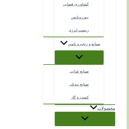
کشاورزی فضایی
بیورزونانس
زیست انرژی
صنایع و زنجیره تامین
صنایع غذایی
صنایع تبدیلی
کسب و کار
محصولات