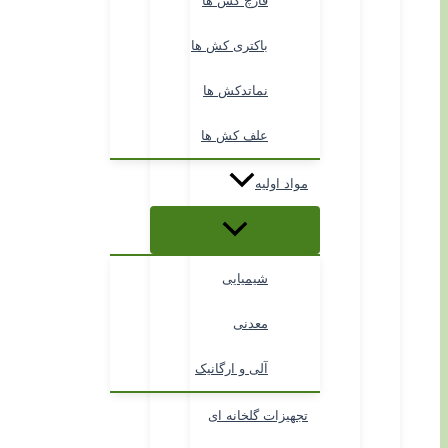
قارچ کش ها
باکتری کش ها
نماتدکش ها
علف کش ها
مواد اولیه
شیمیایی
معدنی
آلی و ارگانیک
تجهیزات گلخانه ای