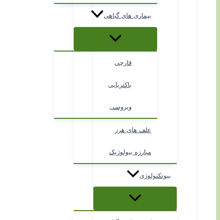
بیماری های گیاهی
قارچی
باکتریایی
ویروسی
علف های هرز
مبارزه بیولوژیک
بیوتکنولوژی