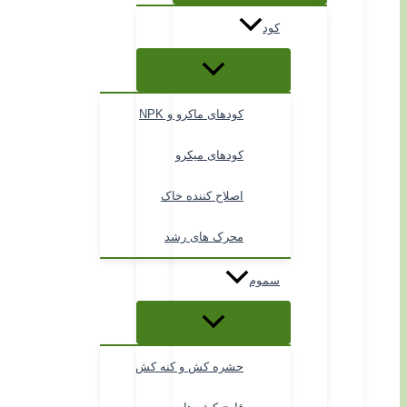
کود
کودهای ماکرو و NPK
کودهای میکرو
اصلاح کننده خاک
محرک های رشد
سموم
حشره کش و کنه کش