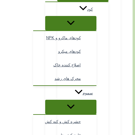
کود
کودهای ماکرو و NPK
کودهای میکرو
اصلاح کننده خاک
محرک های رشد
سموم
حشره کش و کنه کش