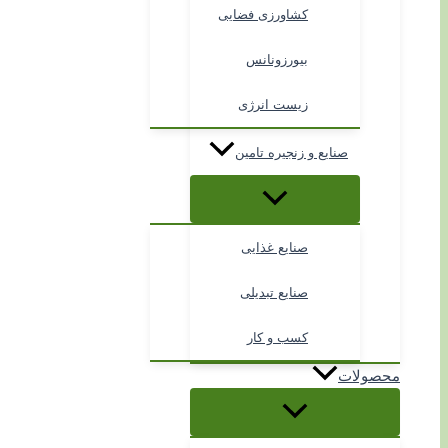
کشاورزی فضایی
بیورزونانس
زیست انرژی
صنایع و زنجیره تامین
صنایع غذایی
صنایع تبدیلی
کسب و کار
محصولات