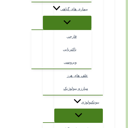
بیماری های گیاهی
قارچی
باکتریایی
ویروسی
علف های هرز
مبارزه بیولوژیک
بیوتکنولوژی