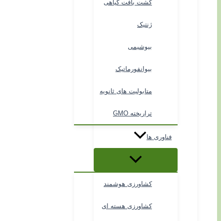
کشت بافت گیاهی
ژنتیک
بیوشیمی
بیوانفورماتیک
متابولیت های ثانویه
تراریخته GMO
فناوری ها
کشاورزی هوشمند
کشاورزی هسته ای