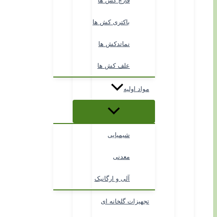
قارچ کش ها
باکتری کش ها
نماتدکش ها
علف کش ها
مواد اولیه
شیمیایی
معدنی
آلی و ارگانیک
تجهیزات گلخانه ای