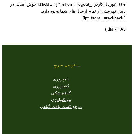
title=”پورتال کاربر eForm” logout_r=””]٪ NAME٪ خوش آمدید. در
پایین فهرستی از تمام ارسال های شما وجود دارد.
[/ipt_fsqm_utrackback]
‫0/5
‫(۰ نظر)
دسترسی سریع
دامپروری
کشاورزی
گیاهپزشکی
بیوتکنولوژی
مرجع کشت بافت گیاهی