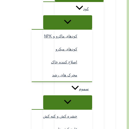
کود
کودهای ماکرو و NPK
کودهای میکرو
اصلاح کننده خاک
محرک های رشد
سموم
حشره کش و کنه کش