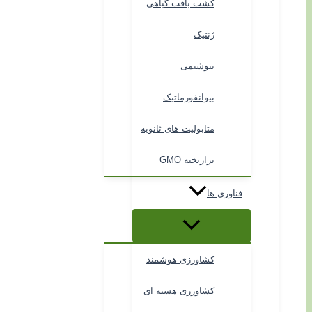
کشت بافت گیاهی
ژنتیک
بیوشیمی
بیوانفورماتیک
متابولیت های ثانویه
تراریخته GMO
فناوری ها
کشاورزی هوشمند
کشاورزی هسته ای