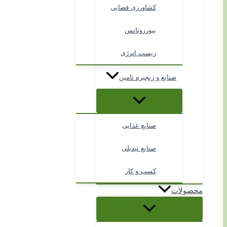
کشاورزی فضایی
بیورزونانس
زیست انرژی
صنایع و زنجیره تامین
صنایع غذایی
صنایع تبدیلی
کسب و کار
محصولات