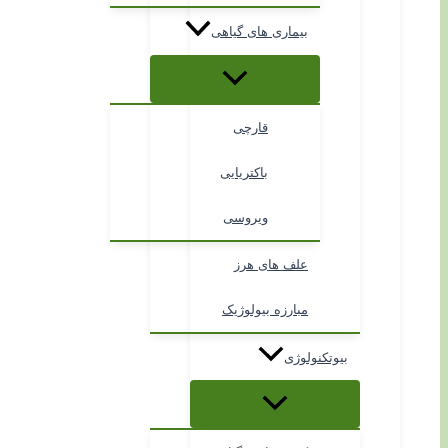
بیماری های گیاهی
قارچی
باکتریایی
ویروسی
علف های هرز
مبارزه بیولوژیک
بیوتکنولوژی