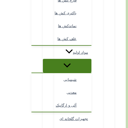
قارچ کش ها
باکتری کش ها
نماتدکش ها
علف کش ها
مواد اولیه
شیمیایی
معدنی
آلی و ارگانیک
تجهیزات گلخانه ای