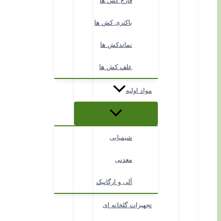
قارچ کش ها
باکتری کش ها
نماتدکش ها
علف کش ها
مواد اولیه
شیمیایی
معدنی
آلی و ارگانیک
تجهیزات گلخانه ای