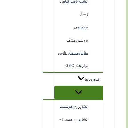
کشت بافت گیاهی
ژنتیک
بیوشیمی
بیوانفورماتیک
متابولیت های ثانویه
تراریخته GMO
فناوری ها
کشاورزی هوشمند
کشاورزی هسته ای