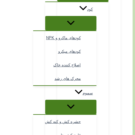
کود
کودهای ماکرو و NPK
کودهای میکرو
اصلاح کننده خاک
محرک های رشد
سموم
حشره کش و کنه کش