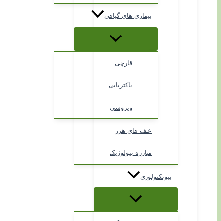
بیماری های گیاهی
قارچی
باکتریایی
ویروسی
علف های هرز
مبارزه بیولوژیک
بیوتکنولوژی