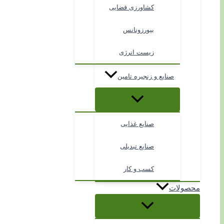
کشاورزی فضایی
بیورزونانس
زیست انرژی
صنایع و زنجیره تامین
صنایع غذایی
صنایع تبدیلی
کسب و کار
محصولات