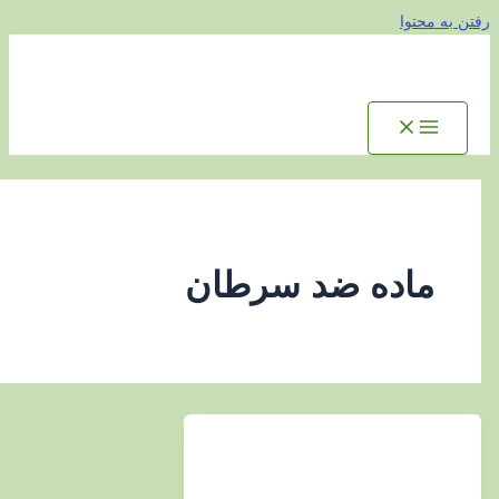
توا
اده ضد سرطان