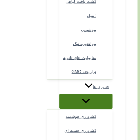
کشت بافت گیاهی
ژنتیک
بیوشیمی
بیوانفورماتیک
متابولیت های ثانویه
تراریخته GMO
فناوری ها
کشاورزی هوشمند
کشاورزی هسته ای