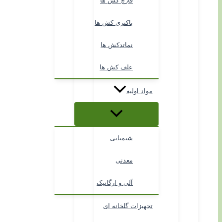
قارچ کش ها
باکتری کش ها
نماتدکش ها
علف کش ها
مواد اولیه
شیمیایی
معدنی
آلی و ارگانیک
تجهیزات گلخانه ای