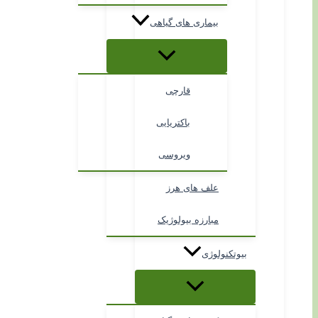
بیماری های گیاهی
قارچی
باکتریایی
ویروسی
علف های هرز
مبارزه بیولوژیک
بیوتکنولوژی