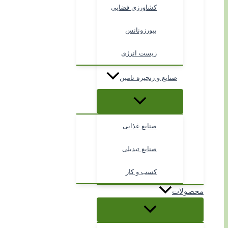
کشاورزی فضایی
بیورزونانس
زیست انرژی
صنایع و زنجیره تامین
صنایع غذایی
صنایع تبدیلی
کسب و کار
محصولات