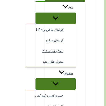
کود
کودهای ماکرو و NPK
کودهای میکرو
اصلاح کننده خاک
محرک های رشد
سموم
حشره کش و کنه کش