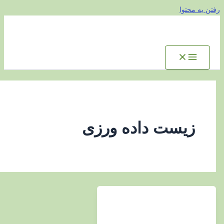
توا
یست داده ورزی