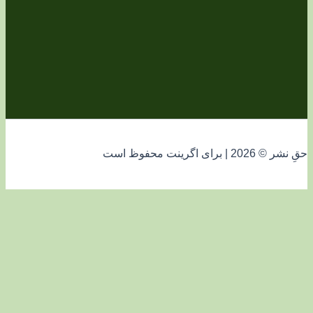
فوظ است