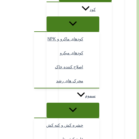
کود
کودهای ماکرو و NPK
کودهای میکرو
اصلاح کننده خاک
محرک های رشد
سموم
حشره کش و کنه کش