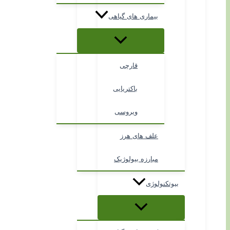
بیماری های گیاهی
قارچی
باکتریایی
ویروسی
علف های هرز
مبارزه بیولوژیک
بیوتکنولوژی