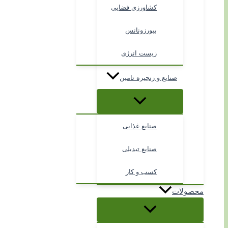
کشاورزی فضایی
بیورزونانس
زیست انرژی
صنایع و زنجیره تامین
صنایع غذایی
صنایع تبدیلی
کسب و کار
محصولات