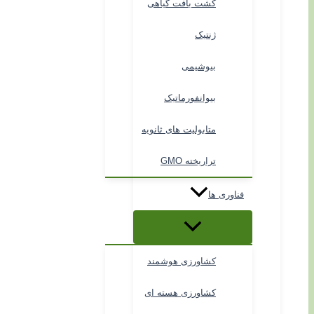
کشت بافت گیاهی
ژنتیک
بیوشیمی
بیوانفورماتیک
متابولیت های ثانویه
تراریخته GMO
فناوری ها
کشاورزی هوشمند
کشاورزی هسته ای