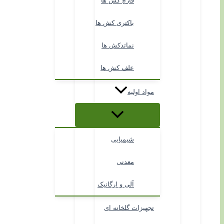
قارچ کش ها
باکتری کش ها
نماتدکش ها
علف کش ها
مواد اولیه
شیمیایی
معدنی
آلی و ارگانیک
تجهیزات گلخانه ای