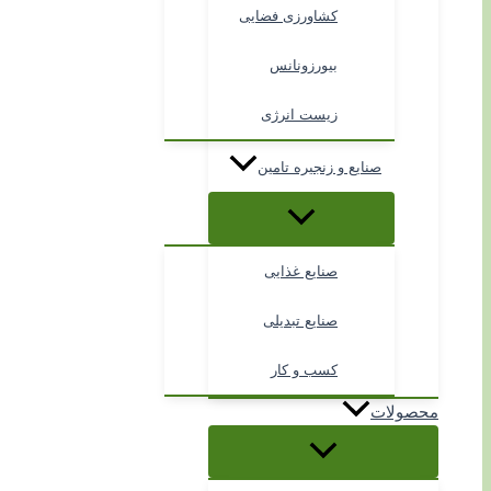
کشاورزی فضایی
بیورزونانس
زیست انرژی
صنایع و زنجیره تامین
صنایع غذایی
صنایع تبدیلی
کسب و کار
محصولات