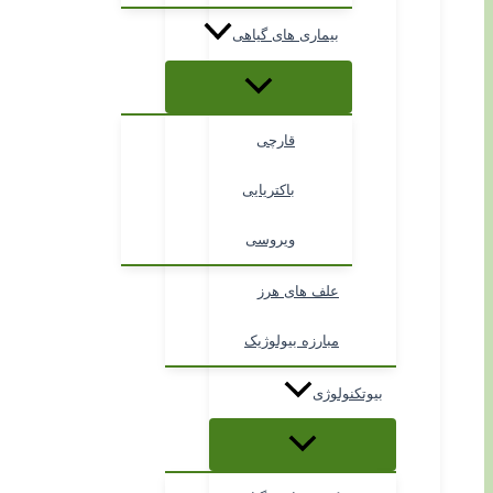
بیماری های گیاهی
قارچی
باکتریایی
ویروسی
علف های هرز
مبارزه بیولوژیک
بیوتکنولوژی