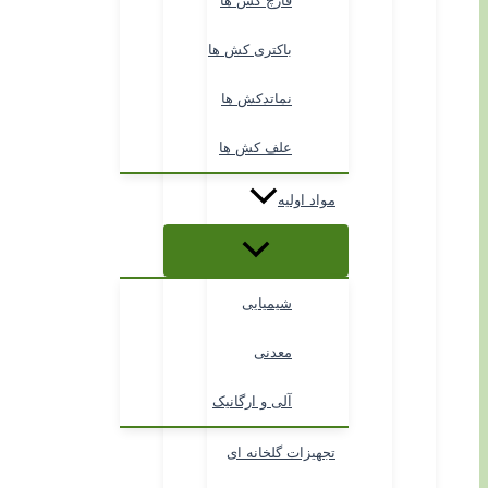
قارچ کش ها
باکتری کش ها
نماتدکش ها
علف کش ها
مواد اولیه
شیمیایی
معدنی
آلی و ارگانیک
تجهیزات گلخانه ای