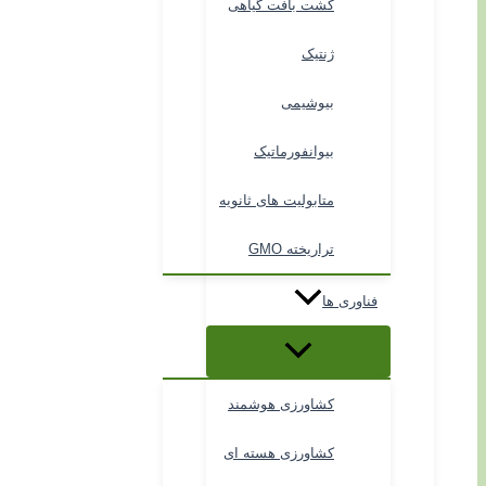
کشت بافت گیاهی
ژنتیک
بیوشیمی
بیوانفورماتیک
متابولیت های ثانویه
تراریخته GMO
فناوری ها
کشاورزی هوشمند
کشاورزی هسته ای