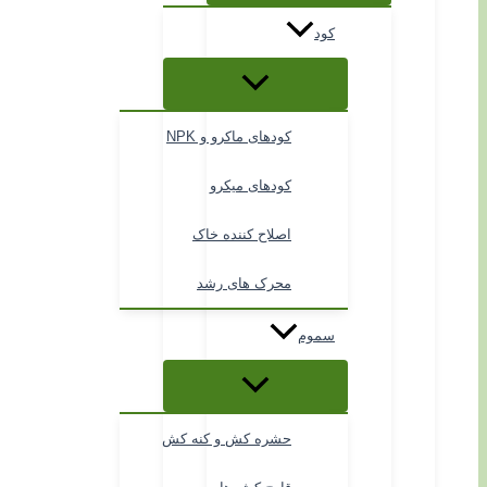
کود
کودهای ماکرو و NPK
کودهای میکرو
اصلاح کننده خاک
محرک های رشد
سموم
حشره کش و کنه کش