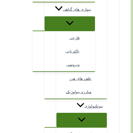
بیماری های گیاهی
قارچی
باکتریایی
ویروسی
علف های هرز
مبارزه بیولوژیک
بیوتکنولوژی