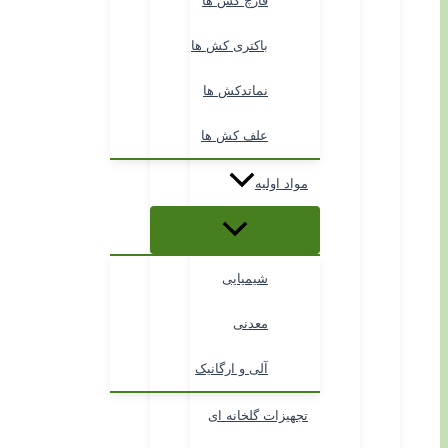
قارچ کش ها
باکتری کش ها
نماتدکش ها
علف کش ها
مواد اولیه
شیمیایی
معدنی
آلی و ارگانیک
تجهیزات گلخانه ای