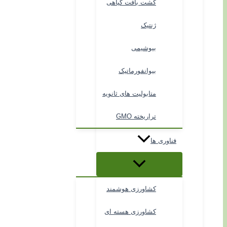
کشت بافت گیاهی
ژنتیک
بیوشیمی
بیوانفورماتیک
متابولیت های ثانویه
تراریخته GMO
فناوری ها
کشاورزی هوشمند
کشاورزی هسته ای