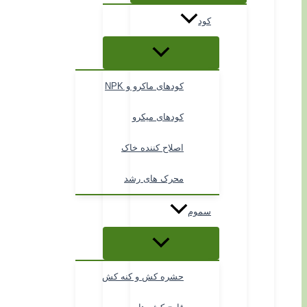
کود
کودهای ماکرو و NPK
کودهای میکرو
اصلاح کننده خاک
محرک های رشد
سموم
حشره کش و کنه کش