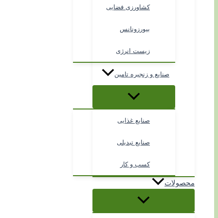
کشاورزی فضایی
بیورزونانس
زیست انرژی
صنایع و زنجیره تامین
صنایع غذایی
صنایع تبدیلی
کسب و کار
محصولات