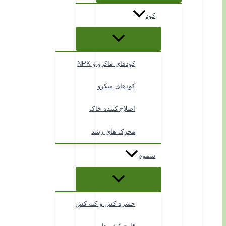
کود
کودهای ماکرو و NPK
کودهای میکرو
اصلاح کننده خاک
محرک های رشد
سموم
حشره کش و کنه کش