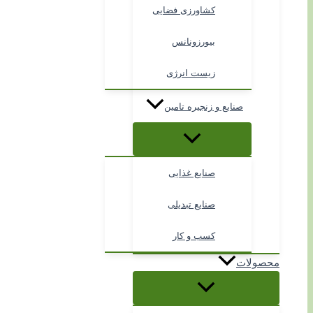
کشاورزی فضایی
بیورزونانس
زیست انرژی
صنایع و زنجیره تامین
صنایع غذایی
صنایع تبدیلی
کسب و کار
محصولات