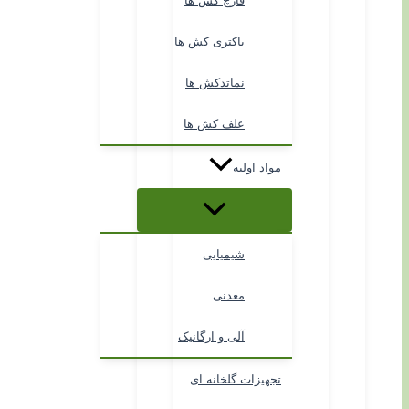
قارچ کش ها
باکتری کش ها
نماتدکش ها
علف کش ها
مواد اولیه
شیمیایی
معدنی
آلی و ارگانیک
تجهیزات گلخانه ای