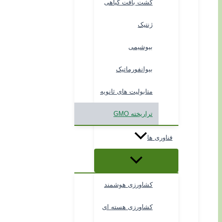
کشت بافت گیاهی
ژنتیک
بیوشیمی
بیوانفورماتیک
متابولیت های ثانویه
تراریخته GMO
فناوری ها
کشاورزی هوشمند
کشاورزی هسته ای