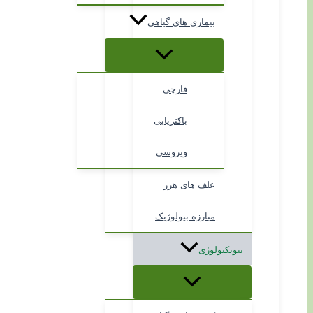
بیماری های گیاهی
قارچی
باکتریایی
ویروسی
علف های هرز
مبارزه بیولوژیک
بیوتکنولوژی