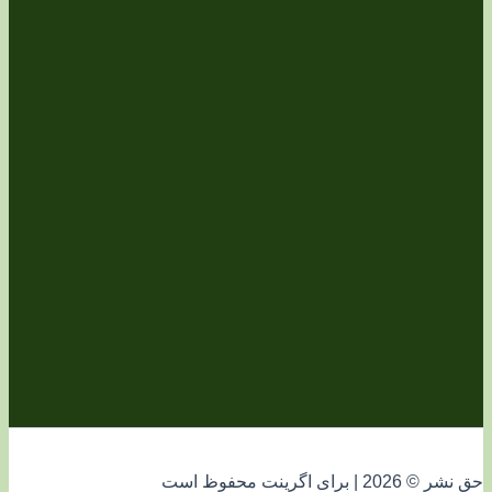
فوظ است